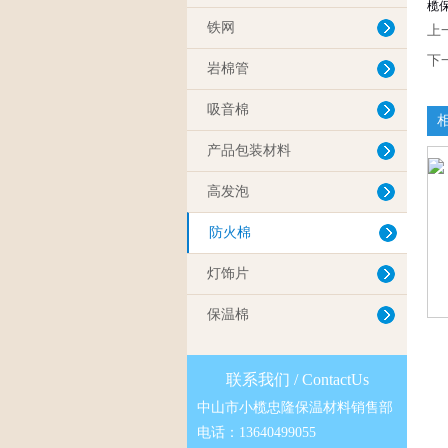
榄
铁网
上
下
岩棉管
吸音棉
产品包装材料
高发泡
防火棉
灯饰片
保温棉
联系我们 / ContactUs
中山市小榄忠隆保温材料销售部
电话：13640499055