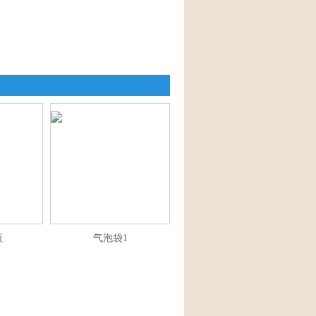
板
气泡袋1