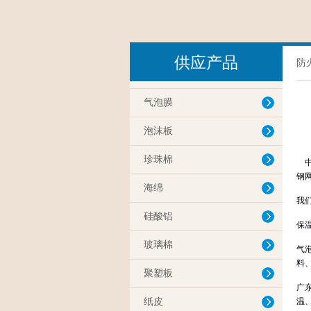
供应产品
防
气泡膜
泡沫板
珍珠棉
中山
钢网
海绵
我
硅酸铝
保
玻璃棉
气
料
聚塑板
广
纸皮
温