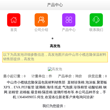
产品中心




首页
公司介绍
产品中心
联系我们
●
●
高发泡
以下为高发泡详细参数信息，高发泡图片由中山市小榄忠隆保温材料
销售部提供，高发泡
最小起订量：0 计量单位：件 产品单价：询价 供货总量：0
中山市小榄镇忠隆保温包装材料销售部 直销珍珠棉.泡沫板.聚塑板
XPX．EVA.PEF板管.玻璃棉.海绵.纸皮.气泡膜.珍珠棉管.硅酸铝棉.钢
网.岩棉管.岩棉板.吸音棉/隔音棉.玻璃纤维布等.本公司品种齐全，手
机:13640499055.何生.欢迎各位新老客户来电询问洽谈!
我们为您提供：