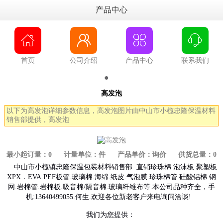
产品中心




首页
公司介绍
产品中心
联系我们
●
●
高发泡
以下为高发泡详细参数信息，高发泡图片由中山市小榄忠隆保温材料
销售部提供，高发泡
最小起订量：0 计量单位：件 产品单价：询价 供货总量：0
中山市小榄镇忠隆保温包装材料销售部 直销珍珠棉.泡沫板.聚塑板
XPX．EVA.PEF板管.玻璃棉.海绵.纸皮.气泡膜.珍珠棉管.硅酸铝棉.钢
网.岩棉管.岩棉板.吸音棉/隔音棉.玻璃纤维布等.本公司品种齐全，手
机:13640499055.何生.欢迎各位新老客户来电询问洽谈!
我们为您提供：